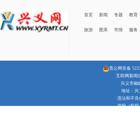
首页
新闻
专题
教育
旅游
图库
市情
服务
贵公网安备 52230
互联网新闻信息
兴义市融
地址：兴
违法和不良信息
举报（投稿）邮