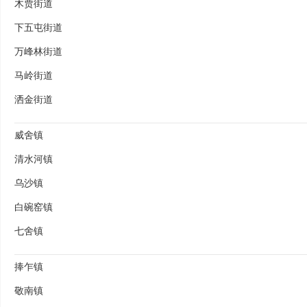
木贾街道
下五屯街道
万峰林街道
马岭街道
洒金街道
威舍镇
清水河镇
乌沙镇
白碗窑镇
七舍镇
捧乍镇
敬南镇