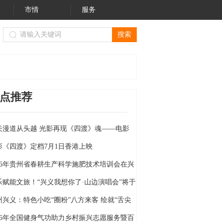
市情
服务
交通管制的通告
黔西南州关于拒绝操办、参与“升学宴”“状元
点推荐
关漫道从头越 光影再现《四渡》魂——电影
四渡》定档6月26日
影《四渡》定档7月1日香港上映
026年贵州省春耕生产科学施肥技术培训会在兴
举行
乐赋能文旅！“兴义我想你了·山边演唱会”将于
月18日燃情开唱
州兴义：特色小吃“圈粉”八方来客 绘就“舌尖
的旅居”新画卷
026年全国健身气功助力乡村振兴志愿服务暨百