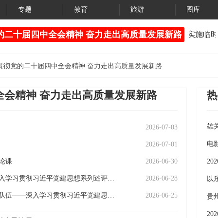
专题
教育
旅游
图库
的二十届四中全会精神 奋力走出高质量发展新路
“兴义我想你了•万峰林山边演唱会” 活动期间实施临时
贯彻党的二十届四中全会精神 奋力走出高质量发展新路
全会精神 奋力走出高质量发展新路
热
雄
2026-07-03
《
电
2026-07-01
论课
2026-06-30
2
坚持一体推进不敢腐不能腐不想腐——深入学习贯彻习近平党建思想系列述评之十二
2026-06-28
义
以
坚持建设堪当民族复兴重任的高素质干部队伍——深入学习贯彻习近平党建思想系列述评之九
2026-06-25
7
贵
上
2