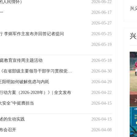
的人民情怀）
2026-06-22
城
兴
一
2026-06-17
州
成
2026-05-27
行 李炳军作主发布并回答记者提问
2026-05-25
兴
2026-05-19
”家庭教育宣传周主题活动
2026-05-18
《求是》杂志发表习近平总书记重要文章《在省部级主要领导干部学习贯彻党的二十届四中全会精神专题研讨班上的讲话》
2026-04-30
，王阳明如何破解焦虑与内耗
2026-04-29
案（2026-2028年）》| 全文发布
2026-04-22
大安全”中挺膺担当
2026-04-15
述的生动实践
2026-04-15
发布会召开
2026-04-08