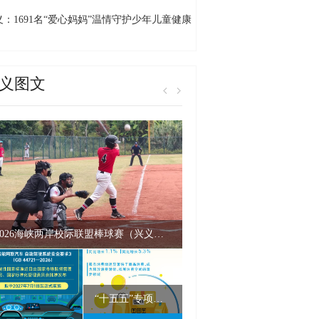
千村交流展示活动贵州省启动仪式（黔西南
义：1691名“爱心妈妈”温情守护少年儿童健康
）在万峰林举行
长
义图文
2026海峡两岸校际联盟棒球赛（兴义站）激情开赛
“十五五”专项规划里的“柴米油盐”