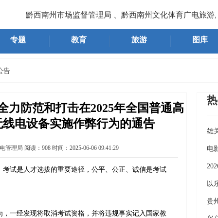
黔西南州市场监督管理局 、黔西南州文化体育广电旅游局
专题
教育
旅游
图库
公告
热
力防范和打击在2025年全国普通高
无线电设备实施作弊行为的通告
雄
电管理局
阅读：
908
时间：
2025-06-06 09:41:29
《
电
2
，考试是人才选拔的重要途径，公平、公正、诚信是考试
义
以
7
贵
，一经发现将取消考试资格，并将违规事实记入国家教