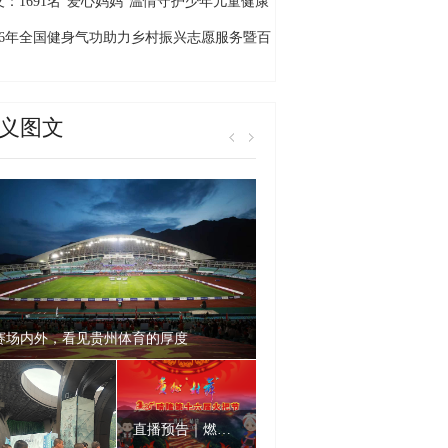
的旅居”新画卷
义：1691名“爱心妈妈”温情守护少年儿童健康
长
026年全国健身气功助力乡村振兴志愿服务暨百
千村交流展示活动贵州省启动仪式（黔西南
）在万峰林举行
义图文
赛场内外，看见贵州体育的厚度
直播预告｜燃爆仲夏！贵州“村舞”暨2026晴隆火把节狂欢上线！