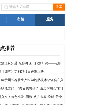
（黔西南州文物局）关于进一步规范我州旅游市场价格行为的提
市情
服务
点推荐
关漫道从头越 光影再现《四渡》魂——电影
四渡》定档6月26日
影《四渡》定档7月1日香港上映
026年贵州省春耕生产科学施肥技术培训会在兴
举行
乐赋能文旅！“兴义我想你了·山边演唱会”将于
月18日燃情开唱
州兴义：特色小吃“圈粉”八方来客 绘就“舌尖