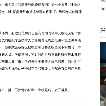
上
兴
《中华人民共和国无线电管理条例》第七十条及《中华人
成
2
定，以“扰乱无线电通讯管理秩序罪”和“组织考试作弊罪”
城
州
兴
环境，有效防范和打击在高考期间利用无线电设备作弊
考试前组织专业技术人员开展考点周边电磁环境监测专项
车、便携式设备等无线电监测设备查明查实不明信号，严
有关人员。考试期间，将针对新形势下高科技作弊工具特
西南州八县（市）考点开展全覆盖无线电保障，强化对可
作弊的无线电信号予以定位和查处，并配合有关部门严格
力一搏，不负青春韶华，金榜题名，旗开得胜。