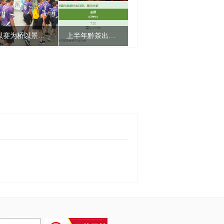
以赛为桥以景连心 两岸青年共赏兴义好风光
上半年黔茶出口量额双增 均价跃居全国第二
诗词里的贵州丨一首诗，一场舞，共赴一场贵州民族盛会