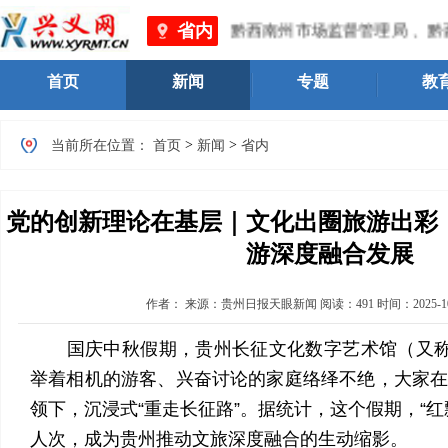
省内
黔西南州市场监督管理局 、黔西南州
首页
新闻
专题
教
>
>
当前所在位置：
首页
新闻
省内
党的创新理论在基层｜文化出圈旅游出彩
游深度融合发展
作者：
来源：贵州日报天眼新闻
阅读：
491
时间：
2025-1
国庆中秋假期，贵州长征文化数字艺术馆（又称“
举着相机的游客、兴奋讨论的家庭络绎不绝，大家
领下，沉浸式“重走长征路”。据统计，这个假期，“红
人次，成为贵州推动文旅深度融合的生动缩影。