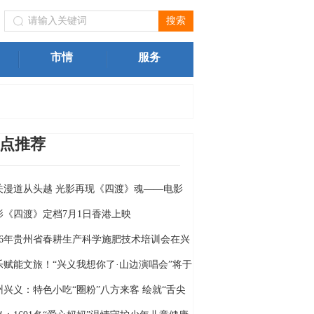
物局）关于进一步规范我州旅游市场价格行为的提醒告诫函
市情
服务
点推荐
关漫道从头越 光影再现《四渡》魂——电影
四渡》定档6月26日
影《四渡》定档7月1日香港上映
026年贵州省春耕生产科学施肥技术培训会在兴
举行
乐赋能文旅！“兴义我想你了·山边演唱会”将于
月18日燃情开唱
州兴义：特色小吃“圈粉”八方来客 绘就“舌尖