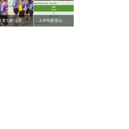
以赛为桥以景连心 两岸青年共赏兴义好风光
上半年黔茶出口量额双增 均价跃居全国第二
诗词里的贵州丨一首诗，一场舞，共赴一场贵州民族盛会