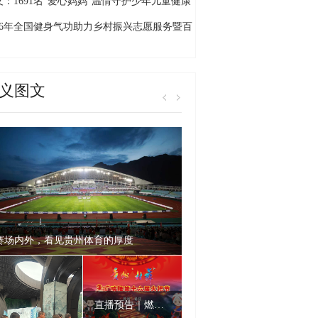
的旅居”新画卷
义：1691名“爱心妈妈”温情守护少年儿童健康
长
026年全国健身气功助力乡村振兴志愿服务暨百
千村交流展示活动贵州省启动仪式（黔西南
）在万峰林举行
义图文
赛场内外，看见贵州体育的厚度
直播预告｜燃爆仲夏！贵州“村舞”暨2026晴隆火把节狂欢上线！