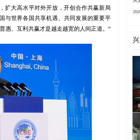
上
兴
扩大高水平对外开放，开创合作共赢新局
成
2
国与世界各国共享机遇、共同发展的重要平
城
容普惠、互利共赢才是越走越宽的人间正道。”
州
兴