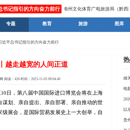
总书记指引的方向奋力前行
市场监督管理局 、黔西南州文化体育广电旅游局（黔西南州文
专题
教育
旅游
图库
习近平总书记指引的方向奋力前行
热
丨越走越宽的人间正道
雄
网
阅读：
426
时间：
2025-11-05 09:04:40
《
电
10日，第八届中国国际进口博览会将在上海
2
自谋划、亲自提出、亲自部署、亲自推动的世
义
以
家级展会，是国际贸易发展史上一大创举，自
7
贵