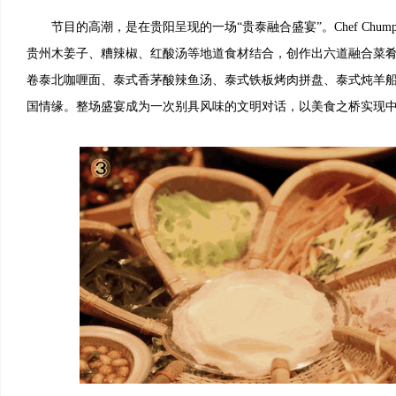
节目的高潮，是在贵阳呈现的一场“贵泰融合盛宴”。Chef Chum
贵州木姜子、糟辣椒、红酸汤等地道食材结合，创作出六道融合菜
卷泰北咖喱面、泰式香茅酸辣鱼汤、泰式铁板烤肉拼盘、泰式炖羊
国情缘。整场盛宴成为一次别具风味的文明对话，以美食之桥实现