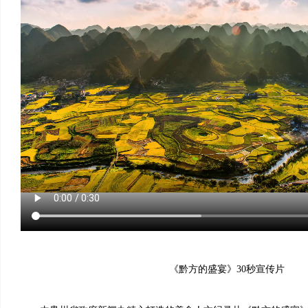
《黔方的盛宴》30秒宣传片