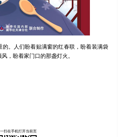
的。人们盼着贴满窗的红春联，盼着装满袋
顺风，盼着家门口的那盏灯火。
一扫在手机打开当前页