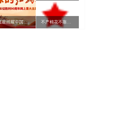
红星照耀中国·地球的红飘带丨中央红军长征南渡乌江过息烽六天五夜之三场战斗
不产棉花不靠海，贵州发展纺织服装靠什么？丨“黔”进的力量
以水为刀 安全环保专啃“硬骨头”｜全国首套大倾角煤层无人化绿色开采专用装备在六盘水下线