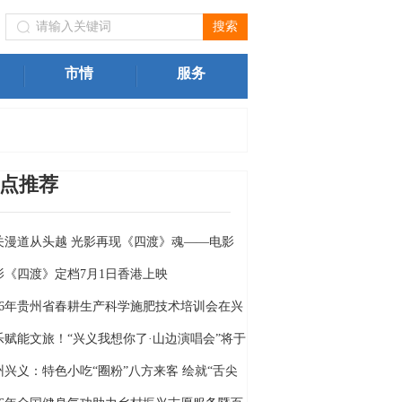
兴义市文体广电旅游局、兴义市发展和改革局、兴义市市场监
市情
服务
点推荐
关漫道从头越 光影再现《四渡》魂——电影
四渡》定档6月26日
影《四渡》定档7月1日香港上映
026年贵州省春耕生产科学施肥技术培训会在兴
举行
乐赋能文旅！“兴义我想你了·山边演唱会”将于
月18日燃情开唱
州兴义：特色小吃“圈粉”八方来客 绘就“舌尖