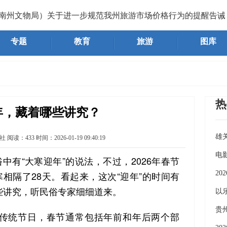
文物局）关于进一步规范我州旅游市场价格行为的提醒告诫函
专题
教育
旅游
图库
热
年，藏着哪些讲究？
雄
社
阅读：
433
时间：
2026-01-19 09:40:19
《
电
有“大寒迎年”的说法，不过，2026年春节
寒相隔了28天。看起来，这次“迎年”的时间有
2
些讲究，听民俗专家细细道来。
义
以
7
贵
统节日，春节通常包括年前和年后两个部