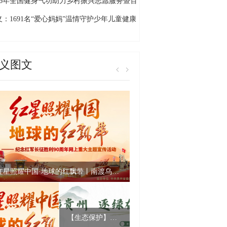
的旅居”新画卷
026年全国健身气功助力乡村振兴志愿服务暨百
千村交流展示活动贵州省启动仪式（黔西南
义：1691名“爱心妈妈”温情守护少年儿童健康
）在万峰林举行
长
义图文
红星照耀中国·地球的红飘带丨南渡乌江：假电调敌 绝境智渡
【生态保护】邢江河归来｜“红水沟”蝶变幸福河