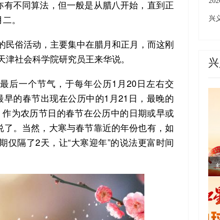
上
2
亦有不同算法，但一般是从腊八开始，直到正
月二。
城
兴
州
成
民俗活动，主要集中在腊月和正月，而这刚
、天津社会科学院研究员王来华说。
兴
后一个节气，于每年公历1月20日左右交
，最早的春节出现在公历中的1月21日，最晚的
日，作为农历节日的春节在公历中的日期或早或
说了。当然，大寒与春节靠近的年份也有，如
日期仅隔了2天，让“大寒迎年”的说法更富时间