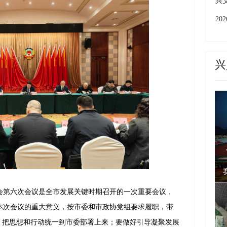
上
兴
成
2
城
州
兴
第六次会议是全市发展关键时期召开的一次重要会议，
本次会议的重大意义，按市委和市政协党组要求履职，带
，把思想和行动统一到市委部署上来；要做好引导凝聚发展