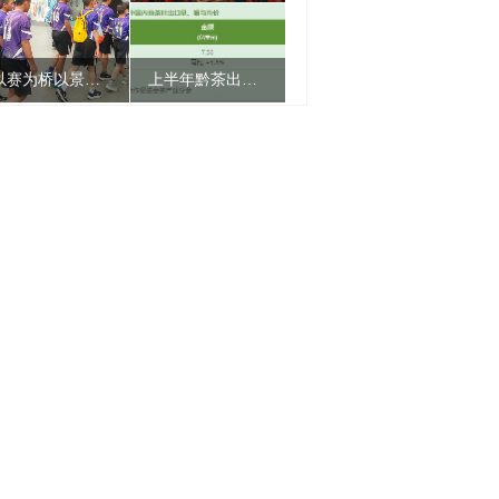
以赛为桥以景连心 两岸青年共赏兴义好风光
上半年黔茶出口量额双增 均价跃居全国第二
诗词里的贵州丨一首诗，一场舞，共赴一场贵州民族盛会