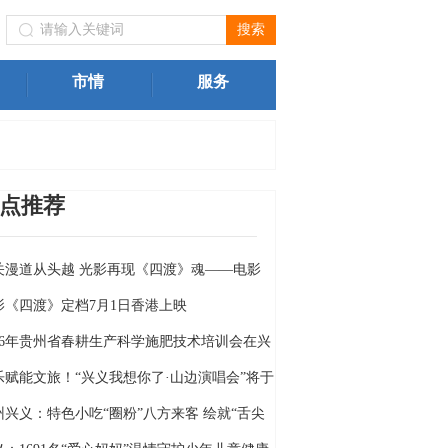
文物局）关于进一步规范我州旅游市场价格行为的提醒告诫函
市情
服务
点推荐
关漫道从头越 光影再现《四渡》魂——电影
四渡》定档6月26日
影《四渡》定档7月1日香港上映
026年贵州省春耕生产科学施肥技术培训会在兴
举行
乐赋能文旅！“兴义我想你了·山边演唱会”将于
月18日燃情开唱
州兴义：特色小吃“圈粉”八方来客 绘就“舌尖