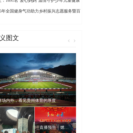
的旅居”新画卷
义：1691名“爱心妈妈”温情守护少年儿童健康
长
026年全国健身气功助力乡村振兴志愿服务暨百
千村交流展示活动贵州省启动仪式（黔西南
）在万峰林举行
义图文
赛场内外，看见贵州体育的厚度
直播预告｜燃爆仲夏！贵州“村舞”暨2026晴隆火把节狂欢上线！