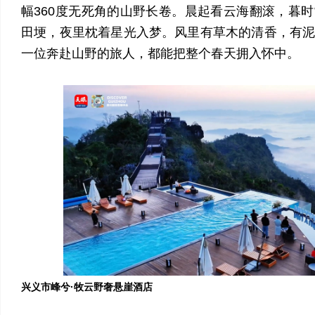
幅360度无死角的山野长卷。晨起看云海翻滚，暮
田埂，夜里枕着星光入梦。风里有草木的清香，有
一位奔赴山野的旅人，都能把整个春天拥入怀中。
兴义市峰兮·牧云野奢悬崖酒店