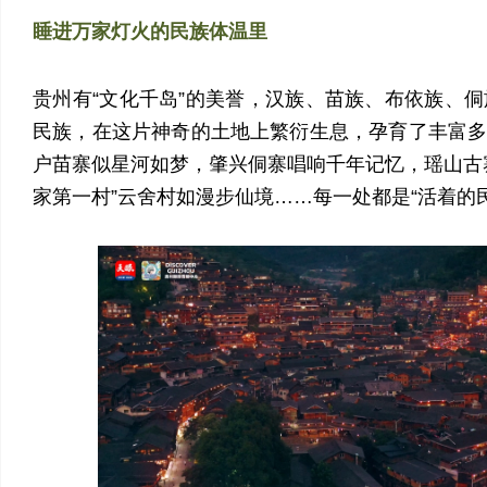
睡进万家灯火的民族体温里
贵州有“文化千岛”的美誉，汉族、苗族、布依族、侗
民族，在这片神奇的土地上繁衍生息，孕育了丰富
户苗寨似星河如梦，肇兴侗寨唱响千年记忆，瑶山古
家第一村”云舍村如漫步仙境……每一处都是“活着的