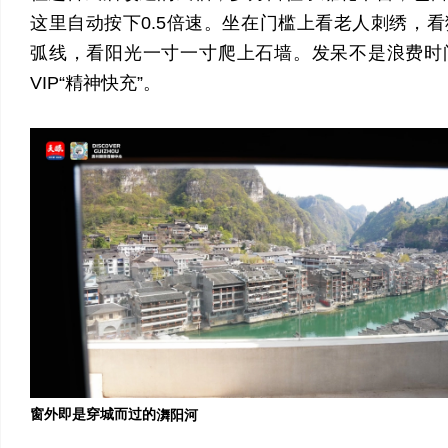
这里自动按下0.5倍速。坐在门槛上看老人刺绣，
弧线，看阳光一寸一寸爬上石墙。发呆不是浪费时
VIP“精神快充”。
窗外即是穿城而过的
㵲阳河