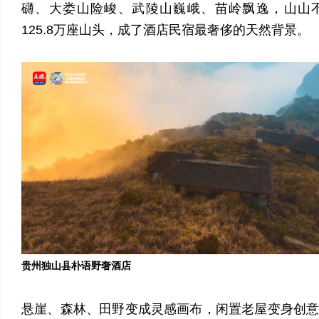
礴、大娄山险峻、武陵山巍峨、苗岭飘逸，山山
125.8万座山头，成了酒店民宿最奢侈的天然背景。
贵州独山县朴语野奢酒店
悬崖、森林、田野变成灵感画布，闲置老屋变身创