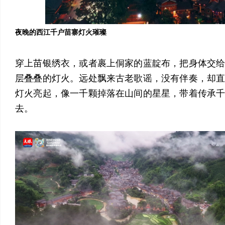
夜晚的西江千户苗寨灯火璀璨
穿上苗银绣衣，或者裹上侗家的蓝靛布，把身体交
层叠叠的灯火。远处飘来古老歌谣，没有伴奏，却
灯火亮起，像一千颗掉落在山间的星星，带着传承
去。