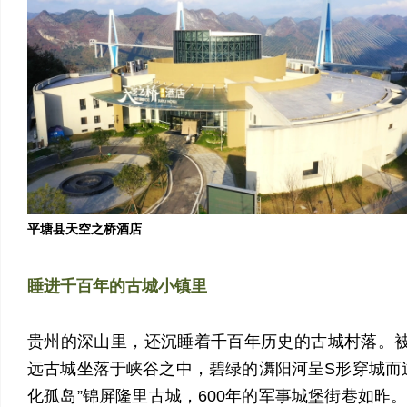
平塘县天空之桥酒店
睡进千百年的古城小镇里
贵州的深山里，还沉睡着千百年历史的古城村落。被
远古城坐落于峡谷之中，碧绿的㵲阳河呈S形穿城而
化孤岛”锦屏隆里古城，600年的军事城堡街巷如昨