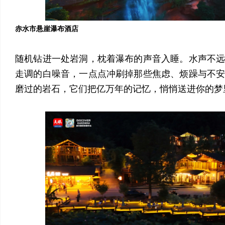
赤水市悬崖瀑布酒店
随机钻进一处岩洞，枕着瀑布的声音入睡。水声不
走调的白噪音，一点点冲刷掉那些焦虑、烦躁与不
磨过的岩石，它们把亿万年的记忆，悄悄送进你的梦