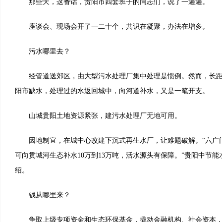
那些天，这番话，贵阳市四套班子的同志们，说了一遍遍。
座谈会、现场会开了一二十个，共识在凝聚，办法在增多。
污水哪里去？
经管道送郊区，由大型污水处理厂集中处理是惯例。然而，长距
阳市缺水，处理过的水返回城中，向河道补水，又是一笔开支。
山城贵阳土地资源紧张，建污水处理厂无地可用。
因地制宜，在城中心改建下沉式再生水厂，让难题破解。“六广
可向贯城河生态补水10万到13万吨，活水源头有保障。”贵阳中节
绍。
钱从哪里来？
争取上级专项资金和生态环保基金，撬动金融机构、社会资本，