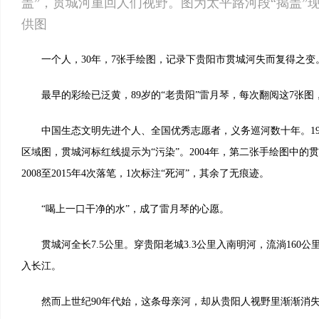
盖”，贯城河重回人们视野。图为太平路河段“揭盖”
供图
一个人，30年，7张手绘图，记录下贵阳市贯城河失而复得之变
最早的彩绘已泛黄，89岁的“老贵阳”雷月琴，每次翻阅这7张图
中国生态文明先进个人、全国优秀志愿者，义务巡河数十年。19
区域图，贯城河标红线提示为“污染”。2004年，第二张手绘图中的
2008至2015年4次落笔，1次标注“死河”，其余了无痕迹。
“喝上一口干净的水”，成了雷月琴的心愿。
贯城河全长7.5公里。穿贵阳老城3.3公里入南明河，流淌160公
入长江。
然而上世纪90年代始，这条母亲河，却从贵阳人视野里渐渐消