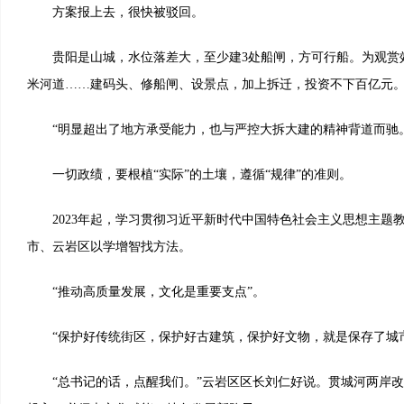
方案报上去，很快被驳回。
贵阳是山城，水位落差大，至少建3处船闸，方可行船。为观赏效
米河道……建码头、修船闸、设景点，加上拆迁，投资不下百亿元
“明显超出了地方承受能力，也与严控大拆大建的精神背道而驰。
一切政绩，要根植“实际”的土壤，遵循“规律”的准则。
2023年起，学习贯彻习近平新时代中国特色社会主义思想主题
市、云岩区以学增智找方法。
“推动高质量发展，文化是重要支点”。
“保护好传统街区，保护好古建筑，保护好文物，就是保存了城市
“总书记的话，点醒我们。”云岩区区长刘仁好说。贯城河两岸改