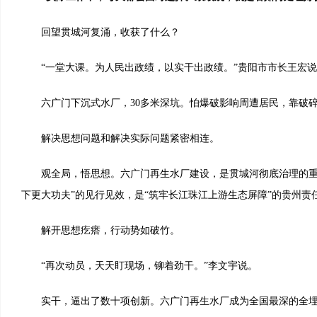
回望贯城河复涌，收获了什么？
“一堂大课。为人民出政绩，以实干出政绩。”贵阳市市长王宏说
六广门下沉式水厂，30多米深坑。怕爆破影响周遭居民，靠破碎
解决思想问题和解决实际问题紧密相连。
观全局，悟思想。六广门再生水厂建设，是贯城河彻底治理的重
下更大功夫”的见行见效，是“筑牢长江珠江上游生态屏障”的贵州责
解开思想疙瘩，行动势如破竹。
“再次动员，天天盯现场，铆着劲干。”李文宇说。
实干，逼出了数十项创新。六广门再生水厂成为全国最深的全埋