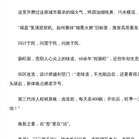
这里升腾过这座城市最浓的烟火气，终因油烟呛鼻、污水横流，
“揭盖”复涌迎契机。如何撕掉“烟熏火燎”旧标签，激发高质量发
问计于民，问需于民，问效于民。
肠旺面，贵阳人心尖上的味道。60余年“程肠旺”，近些年却生
街区改造，设计师越剑登门：“老味道，不光能品尝，还要看得见
头拔起，新体验点燃老字号。
第三代传人程斌算账：改造前，每天卖400碗；开街后，旺季一
动！”
焕新之要，在“形”更在“治”。