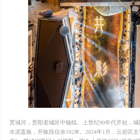
贯城河，贵阳老城区中轴线。上世纪90年代开始，
水泥盖板，开敞段仅余592米。2024年1月，云岩区太