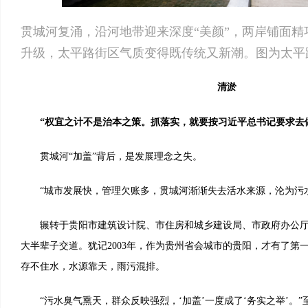
贯城河复涌，沿河地带迎来深度“美颜”，两岸铺面精
升级，太平路街区气质变得既传统又新潮。图为太平
清淤
“权宜之计不是治本之策。抓落实，就要按习近平总书记要求去做
贯城河“加盖”背后，是发展理念之失。
“城市发展快，管理欠账多，贯城河渐渐失去活水来源，沦为污水
辗转于贵阳市建筑设计院、市住房和城乡建设局、市政府办公厅
大半辈子交道。犹记2003年，作为贵州省会城市的贵阳，才有了第
存不住水，水源靠天，雨污混排。
“污水臭气熏天，群众反映强烈，‘加盖’一度成了‘务实之举’。”至