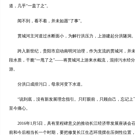
道，几乎“一盖了之”。
闻不到，看不着，并未如愿“了事”。
贯城河主河道过水断面小，为解行洪压力，上游建起分洪隧洞
跨入新世纪，贵阳市启动南明河治理，作为支流的贯城河，并未
段水质，干脆“一甩了之”——将贯城河上游来水截流，混排污水经分
游。
分洪口成排污口，母亲河变下水道。
“说到底，没有新发展理念指引。只盯眼前，只顾自己，忘记上下
至今痛心。
2016年1月5日，具有里程碑意义的推动长江经济带发展座谈会
前和今后相当长一个时期，要把修复长江生态环境摆在压倒性位置，