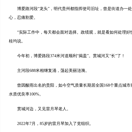
博爱路河段“龙头”，明代贵州都指挥使司旧址，曾是街道办一处
心，忍痛割爱。
“实际工作中，每天都会面对选择。政绩观，就是看如何处理好快
桂均说。
今年初，博爱路段374米河道顺利“揭盖”。贯城河又“长”了！
主河段688米相继复涌，荡起美丽涟漪。
曾因酸雨出名的贵阳，如今空气质量长期居全国168个重点城市
水质优良率100%。
贯城河边，又见雷月琴老人。
2022年7月，85岁的雷月琴加入了党组织。