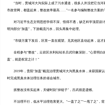
“当时，贯城河大沟实际上成了污水通道，很多人并没把它当河
市政管网，都盖起来，整改效率最高……”一名参与编制整改方案的
对习近平生态文明思想学得不深、悟得不透，缺乏科学顶层设计
明沟部分“加盖”，下游截流污水，回头再集中处理。
“市级方案下发后，区里一直在观望。见其他区县动起来，这才施
全程参与“整改”，云岩区水利站站长吕武印象深刻，“心里明白的
盖’，就是权宜之计！”
2019年，贵阳“加盖”截流治理贯城河大沟黑臭水体，未获国家
时完成黑臭水体治理任务的省会城市。
抓整改没有实起来，关键时刻“掉链子”，吕武很是遗憾。
不治理不行，低水平治理危害更大。“一盖了之”“一甩了之”，背