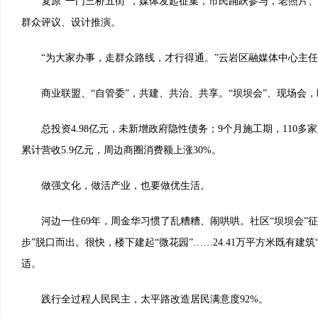
复原“一门三桥五街”，媒体发起征集，市民踊跃参与，老照片、
群众评议、设计推演。
“为大家办事，走群众路线，才行得通。”云岩区融媒体中心主任
商业联盟、“自管委”，共建、共治、共享。“坝坝会”、现场会，
总投资4.98亿元，未新增政府隐性债务；9个月施工期，110多
累计营收5.9亿元，周边商圈消费额上涨30%。
做强文化，做活产业，也要做优生活。
河边一住69年，周金华习惯了乱糟糟、闹哄哄。社区“坝坝会”征
步”脱口而出。很快，楼下建起“微花园”……24.41万平方米既有建筑
适。
践行全过程人民民主，太平路改造居民满意度92%。