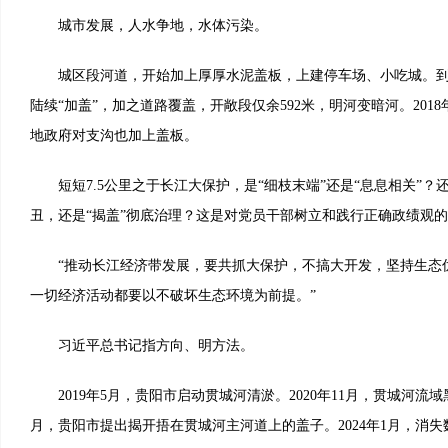
城市发展，人水争地，水体污染。
城区段河道，开始加上厚厚水泥盖板，上建停车场、小吃城。到本
陆续“加盖”，加之道路覆盖，开敞段仅余592米，明河变暗河。201
地政府对支沟也加上盖板。
短短7.5公里之于长江大保护，是“细枝末端”还是“息息相关”？还
丑，还是“揭盖”彻底治理？这是对党员干部树立和践行正确政绩观
“推动长江经济带发展，要共抓大保护，不搞大开发，坚持生态
一切经济活动都要以不破坏生态环境为前提。”
习近平总书记指方向、明方法。
2019年5月，贵阳市启动贯城河清淤。2020年11月，贯城河流域黑
月，贵阳市提出揭开捂在贯城河主河道上的盖子。2024年1月，消