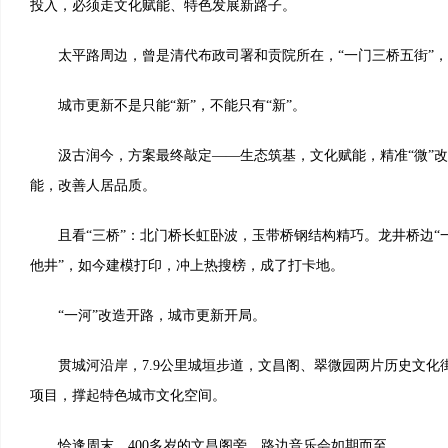
投入，必须走文化赋能、特色发展新路子。
太平路周边，曾是清代布政司署和贡院所在，“一门三桥五街”，
城市更新不是只能“新”，不能只有“新”。
汲古润今，方案最终敲定——生态筑基，文化赋能，精准“微”改
能，改善人居品质。
且看“三桥”：北门桥长虹卧波，玉带桥钢结构精巧。龙井桥边“一
他井”，如今建模打印，冲上热搜榜，成了打卡地。
“一河”改造开路，城市更新开局。
贯城河沿岸，7.9公里城垣步道，文昌阁、翠微园两片历史文化街区
项目，撑起特色城市文化空间。
恰逢周末，400多岁的文昌阁旁，路边音乐会如期而至。