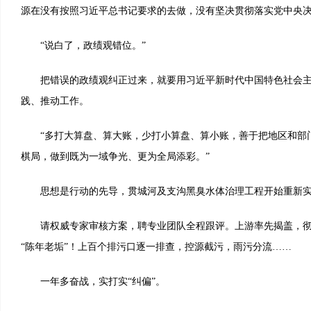
源在没有按照习近平总书记要求的去做，没有坚决贯彻落实党中央
“说白了，政绩观错位。”
把错误的政绩观纠正过来，就要用习近平新时代中国特色社会主
践、推动工作。
“多打大算盘、算大账，少打小算盘、算小账，善于把地区和部
棋局，做到既为一域争光、更为全局添彩。”
思想是行动的先导，贯城河及支沟黑臭水体治理工程开始重新
请权威专家审核方案，聘专业团队全程跟评。上游率先揭盖，彻
“陈年老垢”！上百个排污口逐一排查，控源截污，雨污分流……
一年多奋战，实打实“纠偏”。