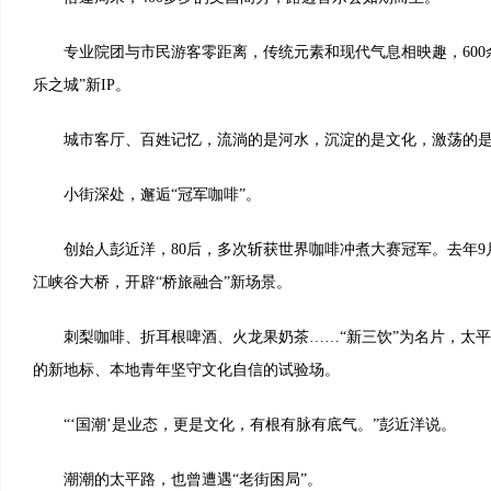
专业院团与市民游客零距离，传统元素和现代气息相映趣，600余
乐之城”新IP。
城市客厅、百姓记忆，流淌的是河水，沉淀的是文化，激荡的是
小街深处，邂逅“冠军咖啡”。
创始人彭近洋，80后，多次斩获世界咖啡冲煮大赛冠军。去年9月
江峡谷大桥，开辟“桥旅融合”新场景。
刺梨咖啡、折耳根啤酒、火龙果奶茶……“新三饮”为名片，太平
的新地标、本地青年坚守文化自信的试验场。
“‘国潮’是业态，更是文化，有根有脉有底气。”彭近洋说。
潮潮的太平路，也曾遭遇“老街困局”。