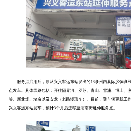
服务点启用后，原从兴义客运东站发出的13条州内县际乡镇班线
点发车。具体线路包括：开往隔界河、歹苏、青山、雪浦、博上、
箐、新龙场、堵汆以及安龙（老路慢班车）。目前，受车辆更新工
兴义客运东站发车，预计3个月后迁移至湖南街延伸服务点。