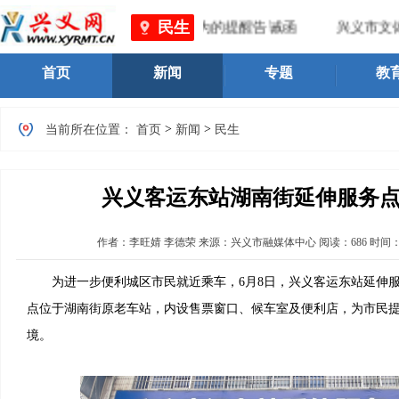
民生
一步规范我州旅游市场价格行为的提醒告诫函
兴义市文体
首页
新闻
专题
教
>
>
当前所在位置：
首页
新闻
民生
兴义客运东站湖南街延伸服务
作者：
李旺婧 李德荣
来源：兴义市融媒体中心
阅读：
686
时间
为进一步便利城区市民就近乘车，6月8日，兴义客运东站延伸服
点位于湖南街原老车站，内设售票窗口、候车室及便利店，为市民
境。